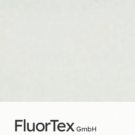
FluorTex
GmbH